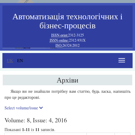
Автоматизація технологічних i
бізнес-процесів
ISSN-print:
2312-3125
ISSN-online:
2312-931X
ISO:
26324:2012
UK
EN
Toggle
navigat
Архіви
Якщо ви не знайшли потрібну вам статтю, будь ласка, напишіть
про це редакторові.
Select volume/issue
Volume: 8, Issue: 4, 2016
1-11
11
Показані
із
записів.