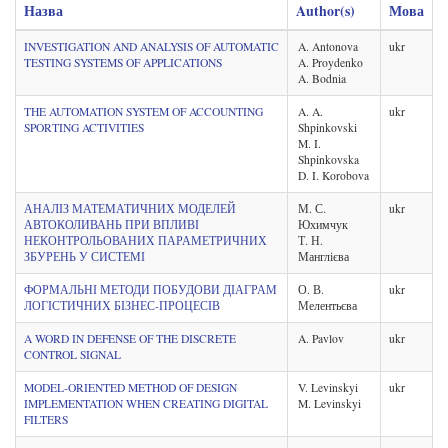
Назва
Author(s)
Мова
INVESTIGATION AND ANALYSIS OF AUTOMATIC
A. Antonova
ukr
TESTING SYSTEMS OF APPLICATIONS
A. Proydenko
A. Bodnia
THE AUTOMATION SYSTEM OF ACCOUNTING
A. A.
ukr
SPORTING ACTIVITIES
Shpinkovski
M. I.
Shpinkovska
D. I. Korobova
АНАЛІЗ МАТЕМАТИЧНИХ МОДЕЛЕЙ
М. С.
ukr
АВТОКОЛИВАНЬ ПРИ ВПЛИВІ
Юхимчук
НЕКОНТРОЛЬОВАНИХ ПАРАМЕТРИЧНИХ
Т. Н.
ЗБУРЕНЬ У СИСТЕМІ
Манглієва
ФОРМАЛЬНІ МЕТОДИ ПОБУДОВИ ДІАГРАМ
О. В.
ukr
ЛОГІСТИЧНИХ БІЗНЕС-ПРОЦЕСІВ
Мелентьєва
A WORD IN DEFENSE OF THE DISCRETE
A. Pavlov
ukr
CONTROL SIGNAL
MODEL-ORIENTED METHOD OF DESIGN
V. Levinskyi
ukr
IMPLEMENTATION WHEN CREATING DIGITAL
M. Levinskyi
FILTERS