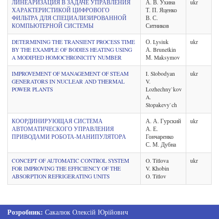
ЛИНЕАРИЗАЦИЯ В ЗАДАЧЕ УПРАВЛЕНИЯ
А. В. Ухина
ukr
ХАРАКТЕРИСТИКОЙ ЦИФРОВОГО
Т. П. Яценко
ФИЛЬТРА ДЛЯ СПЕЦИАЛИЗИРОВАННОЙ
В. С.
КОМПЬЮТЕРНОЙ СИСТЕМЫ
Ситников
DETERMINING THE TRANSIENT PROCESS TIME
О. Lysiuk
ukr
BY THE EXAMPLE OF BODIES HEATING USING
А. Brunetkin
A MODIFIED HOMOCHRONICITY NUMBER
М. Maksymov
IMPROVEMENT OF MANAGEMENT OF STEAM
I. Slobodyan
ukr
GENERATORS IN NUCLEAR AND THERMAL
V.
POWER PLANTS
Lozhechny`kov
A.
Stopakevy`ch
КООРДИНИРУЮЩАЯ СИСТЕМА
А. А. Гурский
ukr
АВТОМАТИЧЕСКОГО УПРАВЛЕНИЯ
А. Е.
ПРИВОДАМИ РОБОТА-МАНИПУЛЯТОРА
Гончаренко
С. М. Дубна
CONCEPT OF AUTOMATIC CONTROL SYSTEM
O. Titlova
ukr
FOR IMPROVING THE EFFICIENCY OF THE
V. Khobin
ABSORPTION REFRIGERATING UNITS
O. Titlov
Розробник:
Сакалюк Олексій Юрійович