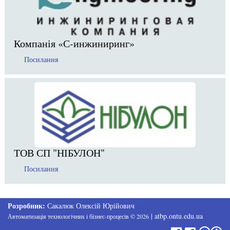
Компанія «С-инжиниринг»
Посилання
ТОВ СП "НІБУЛОН"
Посилання
Розробник:
Сакалюк Олексій Юрійович
|
atbp.ontu.edu.ua
Автоматизація технологічних i бізнес-процесів
©
2026