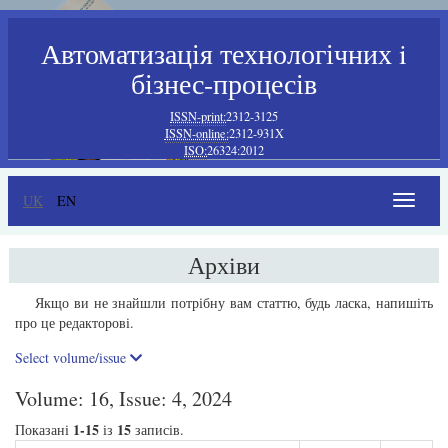
Автоматизація технологічних i
бізнес-процесів
ISSN-print:
2312-3125
ISSN-online:
2312-931X
ISO:
26324:2012
UK
EN
Toggle
navigat
Архіви
Якщо ви не знайшли потрібну вам статтю, будь ласка, напишіть
про це редакторові.
Select volume/issue
Volume: 16, Issue: 4, 2024
1-15
15
Показані
із
записів.