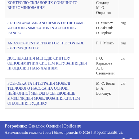
КОНТРОЛЮ СКЛАДОВИХ СОНЯЧНОГО
Сандлер
ВИПРОМІНЮВАННЯ
М. О.
Опришко
SYSTEM ANALYSIS AND DESIGN OF THE GAME
D. Yanchev
eng
«SHOOTING SIMULATION IN A SHOOTING
O. Sakaliuk
RANGE»
D. Popkov
AN ASSESSMENT METHOD FOR THE CONTROL
Г. І. Манко
eng
SYSTEMS QUALITY
ДОСЛІДЖЕННЯ МЕТОДІВ СИНТЕЗУ
І. О.
ukr
ОДНОВИМІРНИХ СИСТЕМ КЕРУВАННЯ ДЛЯ
Карасьова
ПРОЦЕСІВ З НАБУХАННЯМ
А. О.
Стопакевич
РОЗРОБКА ТА ІНТЕГРАЦІЯ МОДЕЛІ
М. C. Богза
ukr
ТЕПЛОВОГО НАСОСА НА ОСНОВІ
В. А.
НЕЙРОННОЇ МЕРЕЖІ В СЕРЕДОВИЩЕ
Волощук
SIMULINK ДЛЯ МОДЕЛЮВАННЯ СИСТЕМ
ОПАЛЕННЯ БУДИНКУ
Розробник:
Сакалюк Олексій Юрійович
|
atbp.ontu.edu.ua
Автоматизація технологічних i бізнес-процесів
©
2026