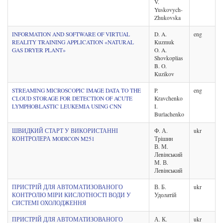
V.
Yuskovych-
Zhukovska
INFORMATION AND SOFTWARE OF VIRTUAL
D. A.
eng
REALITY TRAINING APPLICATION «NATURAL
Kuzmuk
GAS DRYER PLANT»
O. A.
Shovkoplias
B. O.
Kuzikov
STREAMING MICROSCOPIC IMAGE DATA TO THE
P.
eng
CLOUD STORAGE FOR DETECTION OF ACUTE
Kravchenko
LYMPHOBLASTIC LEUKEMIA USING CNN
I.
Burlachenko
ШВИДКИЙ СТАРТ У ВИКОРИСТАННІ
Ф. А.
ukr
КОНТРОЛЕРА MODICON M251
Трішин
В. М.
Левінський
М. В.
Левінський
ПРИСТРІЙ ДЛЯ АВТОМАТИЗОВАНОГО
В. Б.
ukr
КОНТРОЛЮ МІРИ КИСЛОТНОСТІ ВОДИ У
Удолатій
СИСТЕМІ ОХОЛОДЖЕННЯ
ПРИСТРІЙ ДЛЯ АВТОМАТИЗОВАНОГО
А. К.
ukr