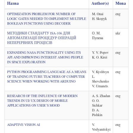
Назва
Author(s)
Мова
OPTIMIZATION PROBLEM FOR NUMBER OF
M. Onai
eng
LOGIC GATES NEEDED TO IMPLEMENT MULTIPLE
H. Skopyk
BOOLEAN FUNCTIONS USING DECODER
МЕТОДИКИ СТАНДАРТУ ISA-106 ДЛЯ
О. М.
ukr
АВТОМАТИЗАЦІЇ ПРОЦЕДУР ОПЕРАЦІЙ
Пупена
НЕПЕРЕРВНИХ ПРОЦЕСІВ
EXPANDING NASA FUNCTIONALITY USING ITS
Y. V. Popov
eng
API AND IMPROVING INTEREST AMONG PEOPLE
K. O. Kirei
IN SPACE EXPLORATION
PYTHON PROGRAMMING LANGUAGE AS A MEANS
V. Kyslitsyn
eng
OF TRAINING FUTURE TEACHERS OF COMPUTER
L.
SCIENCE WHEN WORKING WITH ARDUINO
Shevchenko
V. Umanets
RESEARCH OF THE INFLUENCE OF MODERN
A. S. Zhadan
eng
TRENDS IN UI/ UX DESIGN OF MOBILE
O. O.
APPLICATIONS ON USER’S MOOD
Sichkar
D. A.
Pishkin
ADAPTIVE VISION AI
V.
eng
Vodyanitskyi