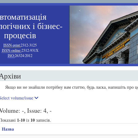
‹
втоматизація
огічних i бізнес-
процесів
ISSN-print:
2312-3125
ISSN-online:
2312-931X
ISO:
26324:2012
Архіви
Якщо ви не знайшли потрібну вам статтю, будь ласка, напишіть про це
Select volume/issue
Volume: -, Issue: 4, -
1-10
10
Показані
із
записів.
Назва