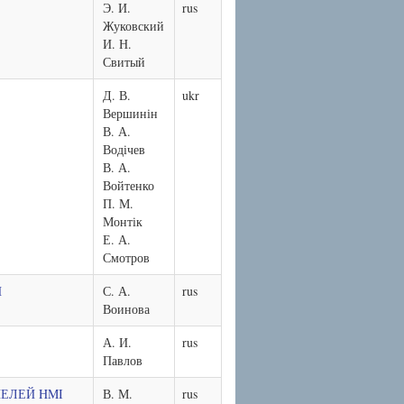
Э. И.
rus
Жуковский
И. Н.
Свитый
Д. В.
ukr
Вершинін
В. А.
Водічев
В. А.
Войтенко
П. М.
Монтік
Е. А.
Смотров
И
С. А.
rus
Воинова
А. И.
rus
Павлов
НЕЛЕЙ HMI
В. М.
rus