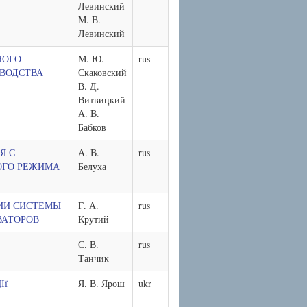
Левинский
М. В.
Левинский
НОГО
М. Ю.
rus
ВОДСТВА
Скаковский
В. Д.
Витвицкий
А. В.
Бабков
Я С
А. В.
rus
ОГО РЕЖИМА
Белуха
ИИ СИСТЕМЫ
Г. А.
rus
ВАТОРОВ
Крутий
С. В.
rus
Танчик
Ії
Я. В. Ярош
ukr