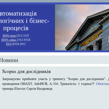
‹
втоматизація
огічних i бізнес-
процесів
ISSN-print:
2312-3125
ISSN-online:
2312-931X
ISO:
26324:2012
Новини
Scopus для дослідників
Запрошуємо прийняти участь у тренінгу "Scopus для дослідників". Д
проведення ОНАХТ, InfoHUB, A-316. Тривалість: 1 година!‼️
Обов'яз
тренера Elsevier Сергія Назаровця.