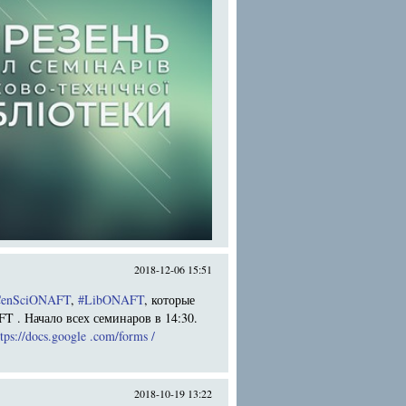
2018-12-06 15:51
CenSciONAFT
,
#LibONAFT
, которые
T . Начало всех семинаров в 14:30.
ttps://docs.google .com/forms /
2018-10-19 13:22