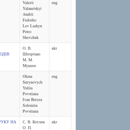
Valerii
eng
Yalanetskyi
Andrii
Fedorko
Lev Lashyn
Petro
Shevchuk
О. В.
ukr
ОДІВ
Шпортько
М. М.
Мушин
Olena
eng
Surynovych
Yuliia
Povstiana
Ivan Bereza
Solomiia
Povstiana
РУКУ НА
С. В. Котлик
ukr
О. П.