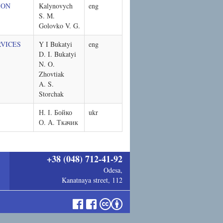
ION
Kalynovych
eng
S. M.
Golovko V. G.
VICES
Y I Bukatyi
eng
D. I. Bukatyi
N. O.
Zhovtiak
A. S.
Storchak
Н. І. Бойко
ukr
О. А. Ткачик
+38 (048) 712-41-92
Odesa,
Kanatnaya street, 112