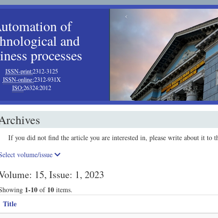
‹
utomation of
chnological and
iness processes
ISSN-print:
2312-3125
ISSN-online:
2312-931X
ISO:
26324:2012
Archives
If you did not find the article you are interested in, please write about it to t
Select volume/issue
Volume: 15, Issue: 1, 2023
1-10
10
Showing
of
items.
Title