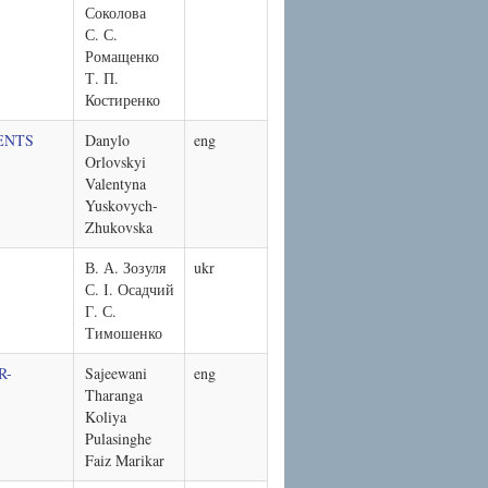
Соколова
С. С.
Ромащенко
Т. П.
Костиренко
ENTS
Danylo
eng
Orlovskyi
Valentyna
Yuskovych-
Zhukovska
В. А. Зозуля
ukr
С. І. Осадчий
Г. С.
Тимошенко
R-
Sajeewani
eng
Tharanga
Koliya
Pulasinghe
Faiz Marikar