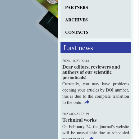
PARTNERS
ARCHIVES
CONTACTS
Last news
2024-10-23 09:44
Dear editors, reviewers and
authors of our scientific
periodicals!
Currently, you may have problems
opening your articles by DOI number,
this is due to the complete transition
to the ontu...
2023-02-23 23:39
Technical works
On February 24, the journal's website
will be unavailable due to scheduled
maintenance ...