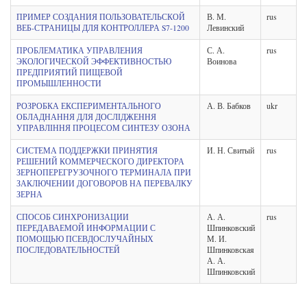
ПРИМЕР СОЗДАНИЯ ПОЛЬЗОВАТЕЛЬСКОЙ
В. М.
rus
ВЕБ-СТРАНИЦЫ ДЛЯ КОНТРОЛЛЕРА S7-1200
Левинский
ПРОБЛЕМАТИКА УПРАВЛЕНИЯ
С. А.
rus
ЭКОЛОГИЧЕСКОЙ ЭФФЕКТИВНОСТЬЮ
Воинова
ПРЕДПРИЯТИЙ ПИЩЕВОЙ
ПРОМЫШЛЕННОСТИ
РОЗРОБКА ЕКСПЕРИМЕНТАЛЬНОГО
А. В. Бабков
ukr
ОБЛАДНАННЯ ДЛЯ ДОСЛІДЖЕННЯ
УПРАВЛІННЯ ПРОЦЕСОМ СИНТЕЗУ ОЗОНА
СИСТЕМА ПОДДЕРЖКИ ПРИНЯТИЯ
И. Н. Свитый
rus
РЕШЕНИЙ КОММЕРЧЕСКОГО ДИРЕКТОРА
ЗЕРНОПЕРЕГРУЗОЧНОГО ТЕРМИНАЛА ПРИ
ЗАКЛЮЧЕНИИ ДОГОВОРОВ НА ПЕРЕВАЛКУ
ЗЕРНА
СПОСОБ СИНХРОНИЗАЦИИ
А. А.
rus
ПЕРЕДАВАЕМОЙ ИНФОРМАЦИИ С
Шпинковский
ПОМОЩЬЮ ПСЕВДОСЛУЧАЙНЫХ
М. И.
ПОСЛЕДОВАТЕЛЬНОСТЕЙ
Шпинковская
А. А.
Шпинковский