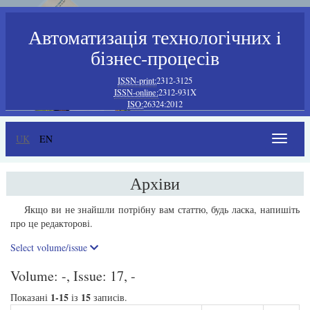
Автоматизація технологічних i
бізнес-процесів
ISSN-print:
2312-3125
ISSN-online:
2312-931X
ISO:
26324:2012
UK
EN
Toggle
navigat
Архіви
Якщо ви не знайшли потрібну вам статтю, будь ласка, напишіть
про це редакторові.
Select volume/issue
Volume: -, Issue: 17, -
1-15
15
Показані
із
записів.