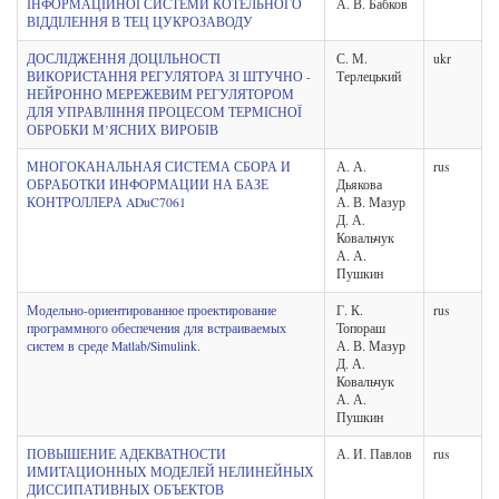
ІНФОРМАЦІЙНОЇ СИСТЕМИ КОТЕЛЬНОГО
А. В. Бабков
ВІДДІЛЕННЯ В ТЕЦ ЦУКРОЗАВОДУ
ДОСЛІДЖЕННЯ ДОЦІЛЬНОСТІ
С. М.
ukr
ВИКОРИСТАННЯ РЕГУЛЯТОРА ЗІ ШТУЧНО -
Терлецький
НЕЙРОННО МЕРЕЖЕВИМ РЕГУЛЯТОРОМ
ДЛЯ УПРАВЛІННЯ ПРОЦЕСОМ ТЕРМІСНОЇ
ОБРОБКИ М’ЯСНИХ ВИРОБІВ
МНОГОКАНАЛЬНАЯ СИСТЕМА СБОРА И
А. А.
rus
ОБРАБОТКИ ИНФОРМАЦИИ НА БАЗЕ
Дьякова
КОНТРОЛЛЕРА ADuC7061
А. В. Мазур
Д. А.
Ковальчук
А. А.
Пушкин
Модельно-ориентированное проектирование
Г. К.
rus
программного обеспечения для встраиваемых
Топораш
систем в среде Matlab/Simulink.
А. В. Мазур
Д. А.
Ковальчук
А. А.
Пушкин
ПОВЫШЕНИЕ АДЕКВАТНОСТИ
А. И. Павлов
rus
ИМИТАЦИОННЫХ МОДЕЛЕЙ НЕЛИНЕЙНЫХ
ДИССИПАТИВНЫХ ОБЪЕКТОВ