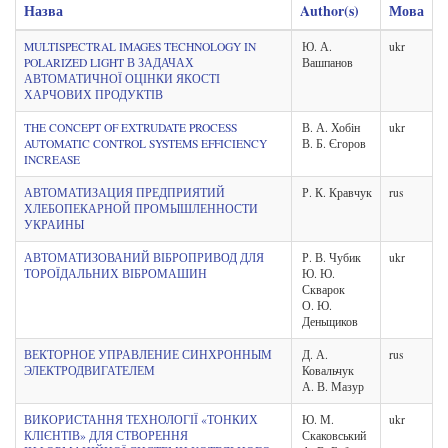
Назва
Author(s)
Мова
MULTISPECTRAL IMAGES TECHNOLOGY IN
Ю. А.
ukr
POLARIZED LIGHT В ЗАДАЧАХ
Вашпанов
АВТОМАТИЧНОЇ ОЦІНКИ ЯКОСТІ
ХАРЧОВИХ ПРОДУКТІВ
THE CONCEPT OF EXTRUDATE PROCESS
В. А. Хобін
ukr
AUTOMATIC CONTROL SYSTEMS EFFICIENCY
В. Б. Єгоров
INCREASE
АВТОМАТИЗАЦИЯ ПРЕДПРИЯТИЙ
Р. К. Кравчук
rus
ХЛЕБОПЕКАРНОЙ ПРОМЫШЛЕННОСТИ
УКРАИНЫ
АВТОМАТИЗОВАНИЙ ВІБРОПРИВОД ДЛЯ
Р. В. Чубик
ukr
ТОРОЇДАЛЬНИХ ВІБРОМАШИН
Ю. Ю.
Скварок
О. Ю.
Деньщиков
ВЕКТОРНОЕ УПРАВЛЕНИЕ СИНХРОННЫМ
Д. А.
rus
ЭЛЕКТРОДВИГАТЕЛЕМ
Ковальчук
А. В. Мазур
ВИКОРИСТАННЯ ТЕХНОЛОГІЇ «ТОНКИХ
Ю. М.
ukr
КЛІЄНТІВ» ДЛЯ СТВОРЕННЯ
Скаковський